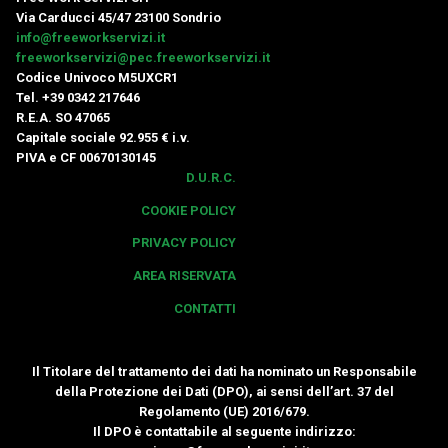
Via Carducci 45/47 23100 Sondrio
info@freeworkservizi.it
freeworkservizi@pec.freeworkservizi.it
Codice Univoco M5UXCR1
Tel. +39 0342 217646
R.E.A. SO 47065
Capitale sociale 92.955 € i.v.
PIVA e CF 00670130145
D.U.R.C.
COOKIE POLICY
PRIVACY POLICY
AREA RISERVATA
CONTATTI
Il Titolare del trattamento dei dati ha nominato un Responsabile
della Protezione dei Dati (DPO), ai sensi dell’art. 37 del
Regolamento (UE) 2016/679.
Il DPO è contattabile al seguente indirizzo: