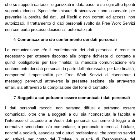
che su supporti cartacei, organizzati in data base, e su ogni altro tipo di
supporto idoneo. Specifiche misure di sicurezza sono osservate per
prevenire la perdita dei dati, usi illeciti o non corretti ed accessi non
autorizzati. Il trattamento di dati personali svolto da Free Work Servizi
non comporta processi decisionali automatizzati.
Comunicazione e/o conferimento dei dati personali
La comunicazione e/o il conferimento dei dati personali è requisito
necessario per ottenere riscontro alle proprie richieste di contatto e
quindi obbligatorio per tale finalità: la mancata comunicazione e/o
conferimento dei dati personali da parte dell’interessato, per tale finalità,
comporterà l’impossibilità per Free Work Servizi
di riscontrare i
messaggi pervenuti attraverso la presente sezione, sia attraverso
email, sia attraverso la compilazione del form di contatto.
Soggetti a cui potranno essere comunicati i dati personali
I dati personali raccolti non saranno diffusi e potranno essere
comunicati, oltre che a soggetti a cui sia riconosciuta la facoltà e
l’interesse di accedere ai Vostri dati personali da norme di legge o di
normative secondarie e/o comunitarie, a personale interno al Titolare,
nonché a società, associazioni o studi professionali che prestino servizi
ed attività per conto del Titolare in qualità di Responsabile del