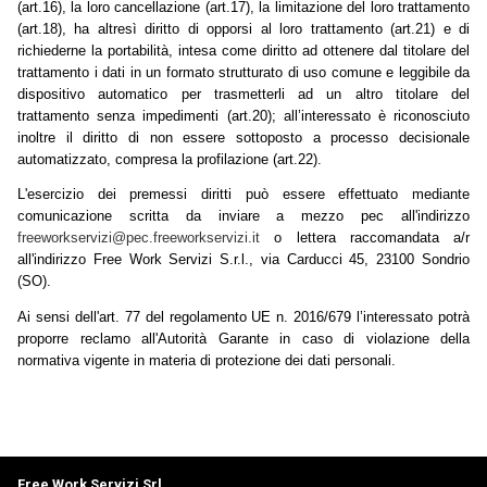
(art.16), la loro cancellazione (art.17), la limitazione del loro trattamento
(art.18), ha altresì diritto di opporsi al loro trattamento (art.21) e di
richiederne la portabilità, intesa come diritto ad ottenere dal titolare del
trattamento i dati in un formato strutturato di uso comune e leggibile da
dispositivo automatico per trasmetterli ad un altro titolare del
trattamento senza impedimenti (art.20); all’interessato è riconosciuto
inoltre il diritto di non essere sottoposto a processo decisionale
automatizzato, compresa la profilazione (art.22).
L'esercizio dei premessi diritti può essere effettuato mediante
comunicazione scritta da inviare a mezzo pec all'indirizzo
freeworkservizi@pec.freeworkservizi.it
o lettera raccomandata a/r
all'indirizzo Free Work Servizi S.r.l., via Carducci 45, 23100 Sondrio
(SO).
Ai sensi dell'art. 77 del regolamento UE n. 2016/679 l’interessato potrà
proporre reclamo all'Autorità Garante in caso di violazione della
normativa vigente in materia di protezione dei dati personali.
Free Work Servizi Srl